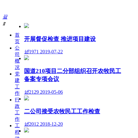
끀
ꁲ
首
开展督促检查 推进项目建设
页
公
넶
1971
2019-07-22
司
概
况
国道210项目二分部组织召开农牧民工
党
备案专项会议
建
工
넶
2129
2019-05-06
作
行
政
二公司接受农牧民工工作检查
工
作
넶
2012
2018-12-20
工
程