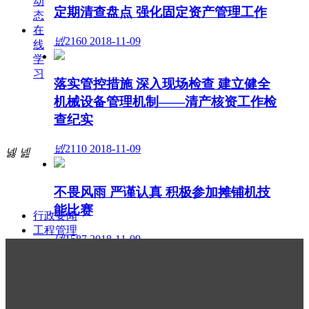
动
定期清查盘点 强化固定资产管理工作
态
在
넶
2160
2018-11-09
线
学
习
落实管控措施 深入现场检查 建立健全
机械设备管理机制——清产核资工作检
查纪实
넶
2110
2018-11-09
넳
넲
不畏风雨 严谨认真 积极参加摊铺机技
能比赛
行政要闻
工程管理
넶
1587
2018-11-09
安全生产
设备管理
制度建设
四公司各项目开展劳务分包、机械设备
普法学习
管理、固定资产自查工作