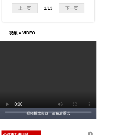
上一页
1
/
13
下一页
视频
●
VIDEO
视频播放失败，请稍后重试
뀹
公路施工进行时