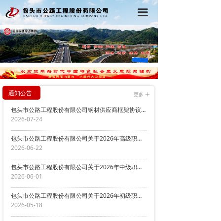
首页
끀
公司概况
党建工作
行政工作
通知公告
更多
ꄸ
工程动态
包头市公路工程股份有限公司钢材供应商框架协议采购入围结果公告
2026-07-24
在线学习
包头市公路工程股份有限公司关于2026年高级职称评审申报公示
2026-06-22
包头市公路工程股份有限公司关于2026年中级职称评审申报公示
2026-06-01
包头市公路工程股份有限公司关于2026年初级职称评审申报公示
2026-05-18