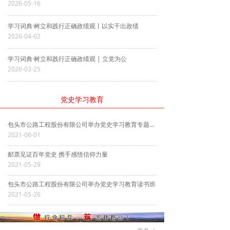
2026-05-16
学习词典·树立和践行正确政绩观丨以实干出政绩
2026-04-02
学习词典·树立和践行正确政绩观 | 立党为公
2026-03-25
党史学习教育
包头市公路工程股份有限公司举办党史学习教育专题讲座
2021-06-01
邮票见证百年党史 携手感悟信仰力量
2021-05-29
包头市公路工程股份有限公司举办党史学习教育读书班
2021-05-26