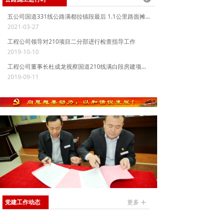
五公司国道331线公路满都拉镇段最后 1.1公里路面摊铺顺利完工
2021-03-27
工程公司领导对210项目二分部进行检查指导工作
2019-10-10
工程公司董事长杜成龙视察国道210线满白段房建项目第一个单项工程封顶现场
2019-09-11
更多
党建工作动态
ꄸ