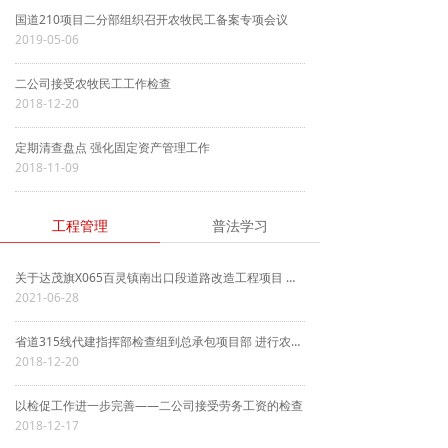
国道210项目二分部组织召开农牧民工备案专项会议
2019-05-06
二公司接受农牧民工工作检查
2018-12-20
定期清查盘点 强化固定资产管理工作
2018-11-09
工程管理
普法学习
关于达茂旗X065百灵镇南出口段道路改造工程项目 实行单一来源采购方式的公告
2021-06-28
省道315线代建指挥部检查组到总承包项目部 进行农牧民工工资支付情况专项检查
2018-12-20
以检促工作进一步完善——二公司接受劳务工资的检查
2018-12-17