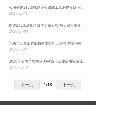
公司省道315线托东段公路施工总承包项目 召开2021年度复工动员大会
2021-03-15
国道210线满都拉口岸至白云鄂博段 召开质量、进度及安全生产会议
2020-07-09
包头市公路工程股份有限公司三公司 桥梁病害加固维修工程施工简讯
2020-07-07
2020年公司再次荣获 AAA级《企业信用等级证书》
2020-06-19
上一页
1
/
18
下一页