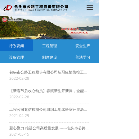
首页
끀
公司概况
党建工作
行政要闻
工程管理
安全生产
行政工作
设备管理
制度建设
普法学习
工程动态
包头市公路工程股份有限公司新冠疫情防控工作2022年第一次调度会议在金创大厦1215会议室召开
在线学习
2022-02-28
【新春节后收心动员】春赋新生开新局，全能奋进创佳绩
2022-02-28
工程公司龙信检测公司组织工地试验室开展沥青软化点比对试验
2021-04-29
凝心聚力 推进公司高质量发展 ------包头市公路工程股份有限公司2021年度工程项目开复工动员大会简讯
2021-03-15