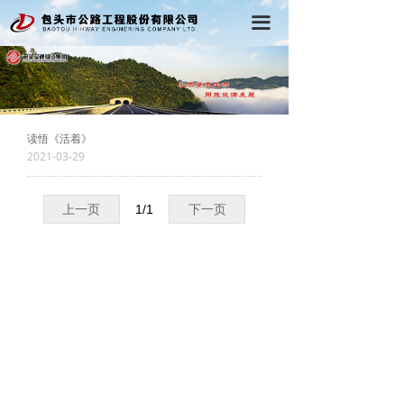
首页
끀
公司概况
党建工作
读悟《活着》
行政工作
2021-03-29
工程动态
上一页
1
/
1
下一页
在线学习